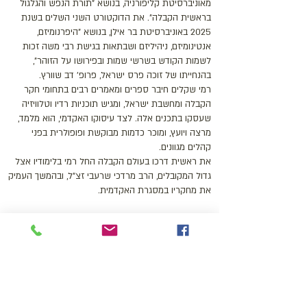
מאוניברסיטת קליפורניה, בנושא "תורת הנפש והגלגול
בראשית הקבלה". את הדוקטורט השני השלים בשנת
2025 באוניברסיטת בר אילן, בנושא "היפרנומיזם,
אנטינומיזם, ניהיליזם ושבתאות בגישת רבי משה זכות
לשמות הקודש בשרשי שמות ובפירושו על הזוהר",
בהנחייתו של זוכה פרס ישראל, פרופ’ דב שוורץ.
רמי שקלים חיבר ספרים ומאמרים רבים בתחומי חקר
הקבלה ומחשבת ישראל, ומגיש תוכניות רדיו וטלוויזיה
שעסקו בתכנים אלה. לצד עיסוקו האקדמי, הוא מלמד,
מרצה ויועץ, ומוכר כדמות מבוקשת ופופולרית בפני
קהלים מגוונים.
את ראשית דרכו בעולם הקבלה החל רמי בלימודיו אצל
גדול המקובלים, הרב מרדכי שרעבי זצ"ל, ובהמשך העמיק
את מחקריו במסגרת האקדמית.